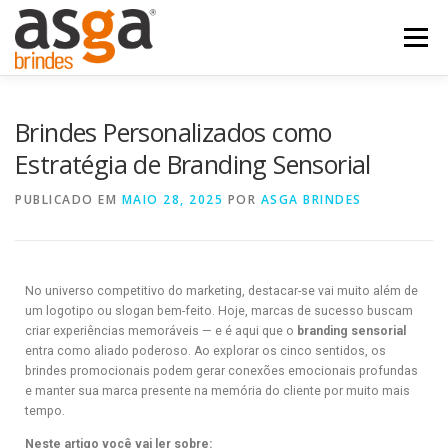
Menu
POSTS
NOSSOS PRODUTOS
QUEM SOMOS
Brindes Personalizados como
Estratégia de Branding Sensorial
FALE COM A ASGA
PUBLICADO EM
MAIO 28, 2025
POR
ASGA BRINDES
No universo competitivo do marketing, destacar-se vai muito além de
um logotipo ou slogan bem-feito. Hoje, marcas de sucesso buscam
criar experiências memoráveis — e é aqui que o
branding sensorial
entra como aliado poderoso. Ao explorar os cinco sentidos, os
brindes promocionais podem gerar conexões emocionais profundas
e manter sua marca presente na memória do cliente por muito mais
tempo.
Neste artigo você vai ler sobre: