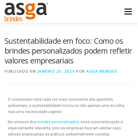
Menu
POSTS
NOSSOS PRODUTOS
QUEM SOMOS
Sustentabilidade em foco: Como os
brindes personalizados podem refletir
valores empresariais
FALE COM A ASGA
PUBLICADO EM
JANEIRO 29, 2024
POR
ASGA BRINDES
O consumidor está cada vez mais consciente das questões
ambientais, a sustentabilidade tornou-se não apenas uma escolha,
mas uma necessidade urgente.
No universo dos
brindes personalizados
, essa conscientização é
especialmente relevante, pois as empresas buscam alinhar seus
valores empresariais às práticas ambientalmente corretas.