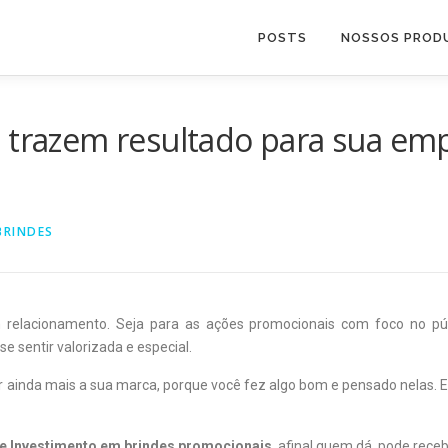
POSTS
NOSSOS PROD
 trazem resultado para sua emp
BRINDES
m relacionamento. Seja para as ações promocionais com foco no púb
e sentir valorizada e especial.
inda mais a sua marca, porque você fez algo bom e pensado nelas. E 
e Investimento
em brindes promocionais
, afinal quem dá, pode rece