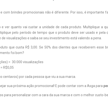
, e com brindes promocionais não é diferente. Por isso, é importante 
e ver quanto vai custar a unidade de cada produto. Multiplique a q
ltiplique pelo período de tempo que o produto deve ser usado e pel
de de visualizações e saiba se seu investimento está valendo a pena.
to que custa R$ 3,00. Se 50% dos clientes que receberem esse bri
imento foi bom?
zações) = 30.000 visualizações
 = R$0,05
co centavos) por cada pessoa que viu a sua marca.
nejar sua próxima ação promocional! E pode contar com a Asga para
pe
os para personalizar com a cara da sua marca e com o melhor custo-be