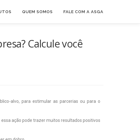
UTOS
QUEM SOMOS
FALE COM A ASGA
resa? Calcule você
lico-alvo, para estimular as parcerias ou para o
essa ação pode trazer muitos resultados positivos
ber em dobro.