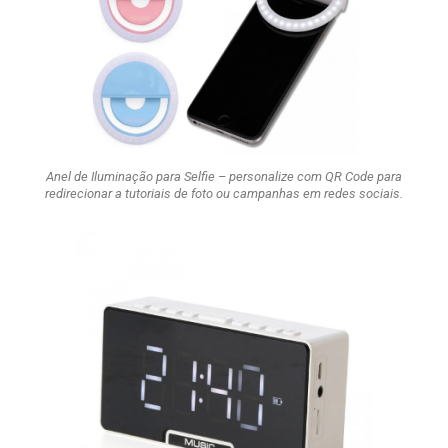
Anel de Iluminação para Selfie – personalize com QR Code para
redirecionar a tutoriais de foto ou campanhas em redes sociais.