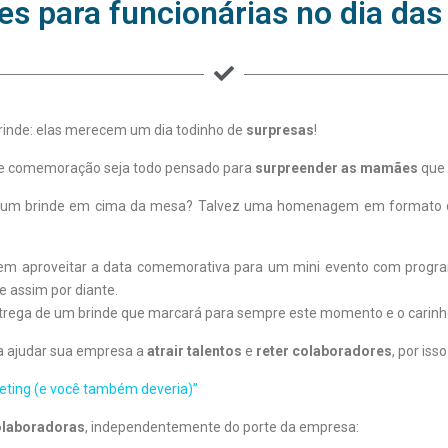
es para funcionárias no dia da
rinde: elas merecem um dia todinho de
surpresas
!
de comemoração seja todo pensado para
surpreender as mamães
que 
m um brinde em cima da mesa? Talvez uma homenagem em formato de
 aproveitar a data comemorativa para um mini evento com progra
e assim por diante.
entrega de um brinde que marcará para sempre este momento e o carin
a ajudar sua empresa a
atrair talentos
e
reter colaboradores
, por is
ting (e você também deveria)”
olaboradoras
, independentemente do porte da empresa: