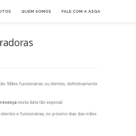
UTOS
QUEM SOMOS
FALE COM A ASGA
oradoras
ão. Mães funcionárias ou clientes, definitivamente
presença
nesta data tão especial.
lientes e funcionárias, no próximo dias das mães.