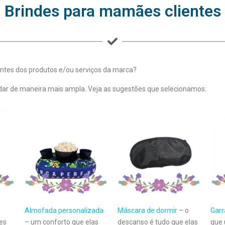
Brindes para mamães clientes
entes dos produtos e/ou serviços da marca?
adar de maneira mais ampla. Veja as sugestões que selecionamos:
Almofada personalizada
Máscara de dormir
– o
Garr
es
– um conforto que elas
descanso é tudo que elas
que 