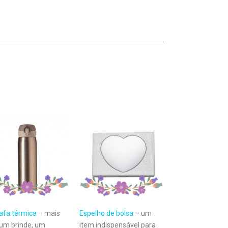
afa térmica
– mais
Espelho de bolsa
– um
um brinde, um
item indispensável para