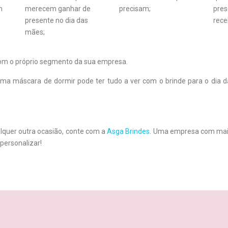
m
merecem ganhar de
precisam;
pres
presente no dia das
rece
mães;
 com o próprio segmento da sua empresa.
uma máscara de dormir pode ter tudo a ver com o brinde para o dia 
quer outra ocasião, conte com a
Asga Brindes
. Uma empresa com mais
personalizar!