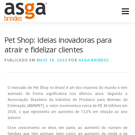
Menu
POSTS
NOSSOS PRODUTOS
QUEM SOMOS
Pet Shop: Ideias inovadoras para
atrair e fidelizar clientes
FALE COM A ASGA
PUBLICADO EM
MAIO 10, 2023
POR
ASGA BRINDES
O mercado de Pet Shop no
Brasil é um dos maiores do mundo e tem
animado de forma significativa nos últimos anos. Segundo a
Associação Brasileira da Indústria de Produtos para Animais de
Estimação (ABINPET), o setor movimentou cerca de R$ 40 bilhões em
2020, o que representa um aumento de 13,5% em relação ao ano
anterior.
Esse crescimento se dev
e, em parte, ao aumento do número de
famílias que têm animais, bem como ao aumento da renda e da