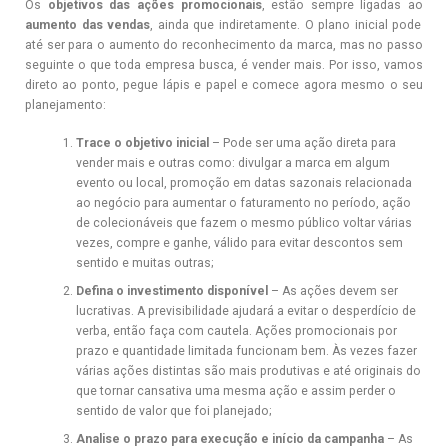
Os
objetivos das ações promocionais
, estão sempre ligadas ao
aumento das vendas
, ainda que indiretamente. O plano inicial pode
até ser para o aumento do reconhecimento da marca, mas no passo
seguinte o que toda empresa busca, é vender mais. Por isso, vamos
direto ao ponto, pegue lápis e papel e comece agora mesmo o seu
planejamento:
Trace o objetivo inicial
– Pode ser uma ação direta para
vender mais e outras como: divulgar a marca em algum
evento ou local, promoção em datas sazonais relacionada
ao negócio para aumentar o faturamento no período, ação
de colecionáveis que fazem o mesmo público voltar várias
vezes, compre e ganhe, válido para evitar descontos sem
sentido e muitas outras;
Defina o investimento disponível
– As ações devem ser
lucrativas. A previsibilidade ajudará a evitar o desperdício de
verba, então faça com cautela. Ações promocionais por
prazo e quantidade limitada funcionam bem. Às vezes fazer
várias ações distintas são mais produtivas e até originais do
que tornar cansativa uma mesma ação e assim perder o
sentido de valor que foi planejado;
Analise o prazo para execução e início da campanha
– As