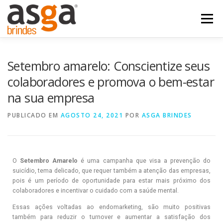
Menu
POSTS
NOSSOS PRODUTOS
QUEM SOMOS
Setembro amarelo: Conscientize seus
colaboradores e promova o bem-estar
na sua empresa
FALE COM A ASGA
PUBLICADO EM
AGOSTO 24, 2021
POR
ASGA BRINDES
O
Setembro Amarelo
é uma campanha que visa a prevenção do
suicídio, tema delicado, que requer também a atenção das empresas,
pois é um período de oportunidade para estar mais próximo dos
colaboradores e incentivar o cuidado com a saúde mental.
Essas ações voltadas ao endomarketing, são muito positivas
também para
reduzir o turnover e aumentar a satisfação dos