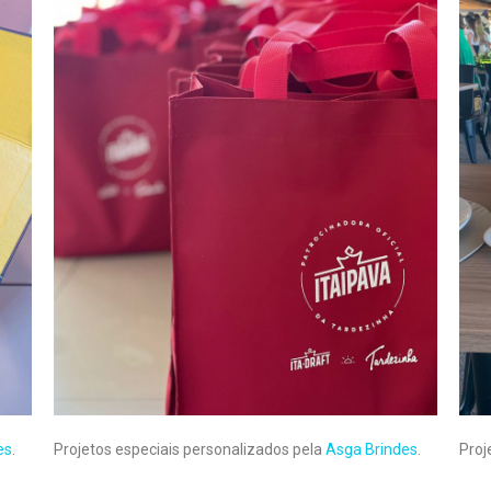
es
.
Projetos especiais personalizados pela
Asga Brindes
.
Proj