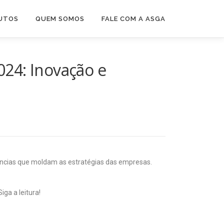
UTOS
QUEM SOMOS
FALE COM A ASGA
24: Inovação e
ências que moldam as estratégias das empresas.
ga a leitura!