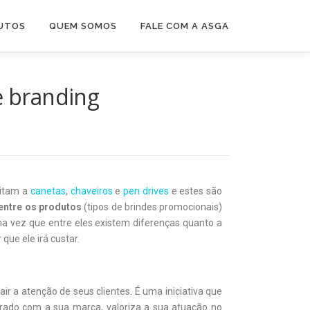
UTOS
QUEM SOMOS
FALE COM A ASGA
e branding
mitam a
canetas
,
chaveiros
e
pen drives
e estes são
entre os produtos
(tipos de brindes promocionais)
ma vez que entre eles existem diferenças quanto a
que ele irá custar.
air a atenção de seus clientes. É uma iniciativa que
ado com a sua marca, valoriza a sua atuação no