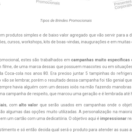
Tipos de Brindes Promocionais
produtos simples e de baixo valor agregado que vão servir para a di
s, cursos, workshops, kits de boas-vindas, inaugurações e em muitas 
romocional, estes são trabalhados em
campanhas muito específicas
e
 filme, de uma marca dessas que possuem mascotes ou em situações q
oca-cola nos anos 80. Era preciso juntar 5 tampinhas do refrigera
o vão se lembrar, porém o resultado dessa campanha foi tão genial que
s, sempre havia alguém com um desses ioiôs na mão fazendo manobra
 uma campanha de respeito, que marcou uma geração e é lembrada até h
iais
, com
alto valor
que serão usados em campanhas onde o objetivo
 são algumas das opções muito utilizadas. A personalização na maior
m um cartão com uma dedicatória. O objetivo aqui é
impressionar
re
vestimento e só então decida qual será o produto para atender as suas