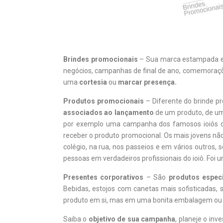
Brindes promocionais
– Sua marca estampada em 
negócios, campanhas de final de ano, comemoraçõe
uma
cortesia
ou
marcar presença.
Produtos promocionais
– Diferente do brinde p
associados ao lançamento
de um produto, de um
por exemplo uma campanha dos famosos ioiôs da C
receber o produto promocional. Os mais jovens nã
colégio, na rua, nos passeios e em vários outro
pessoas em verdadeiros profissionais do ioiô. Foi
Presentes corporativos
– São
produtos espec
Bebidas, estojos com canetas mais sofisticadas,
produto em si, mas em uma bonita embalagem ou e
Saiba o
objetivo de sua campanha
, planeje o in