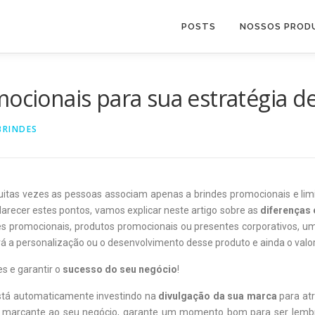
POSTS
NOSSOS PROD
mocionais para sua estratégia d
BRINDES
itas vezes as pessoas associam apenas a brindes promocionais e li
larecer estes pontos, vamos explicar neste artigo sobre as
diferenças 
s promocionais, produtos promocionais ou presentes corporativos, u
rá a personalização ou o desenvolvimento desse produto e ainda o valor 
es e garantir o
sucesso do seu negócio
!
está automaticamente investindo na
divulgação da sua marca
para atr
 marcante ao seu negócio, garante um momento bom para ser lembr