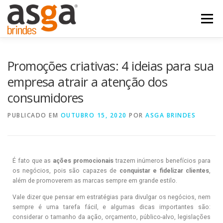
Menu
POSTS
NOSSOS PRODUTOS
QUEM SOMOS
Promoções criativas: 4 ideias para sua
empresa atrair a atenção dos
consumidores
FALE COM A ASGA
PUBLICADO EM
OUTUBRO 15, 2020
POR
ASGA BRINDES
É fato que as
ações promocionais
trazem inúmeros benefícios para
os negócios, pois são capazes de
conquistar e fidelizar clientes
,
além de promoverem as marcas sempre em grande estilo.
Vale dizer que pensar em estratégias para divulgar os negócios, nem
sempre é uma tarefa fácil, e algumas dicas importantes são:
considerar o tamanho da ação, orçamento, público-alvo, legislações